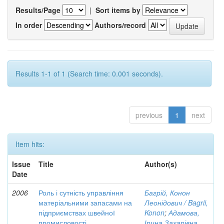
Results/Page
|
Sort items by
In order
Authors/record
Results 1-1 of 1 (Search time: 0.001 seconds).
previous
1
next
Item hits:
Issue
Title
Author(s)
Date
2006
Роль і сутність управління
Багрій, Конон
матеріальними запасами на
Леонідович / Bagrii,
підприємствах швейної
Konon
;
Адамова,
промисловості
Ірина Захарівна