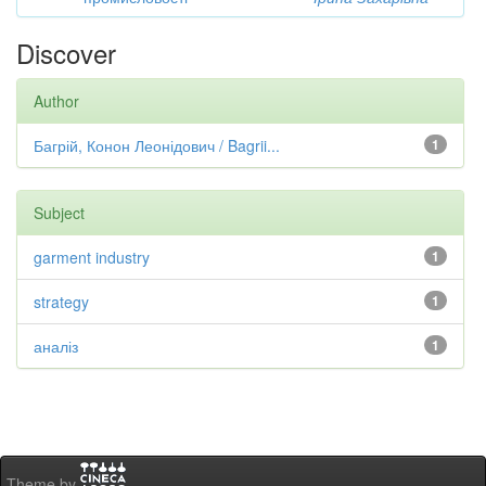
Discover
Author
Багрій, Конон Леонідович / Bagrii...
1
Subject
garment industry
1
strategy
1
аналіз
1
Theme by