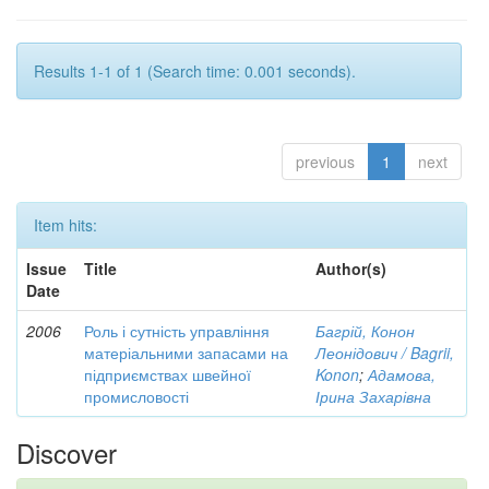
Results 1-1 of 1 (Search time: 0.001 seconds).
previous
1
next
Item hits:
Issue
Title
Author(s)
Date
2006
Роль і сутність управління
Багрій, Конон
матеріальними запасами на
Леонідович / Bagrii,
підприємствах швейної
Konon
;
Адамова,
промисловості
Ірина Захарівна
Discover