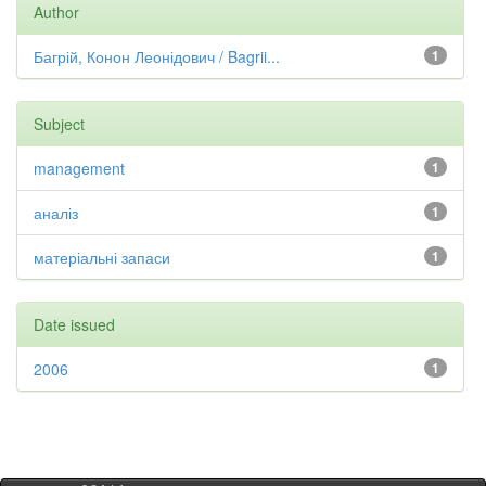
Author
Багрій, Конон Леонідович / Bagrii...
1
Subject
management
1
аналіз
1
матеріальні запаси
1
Date issued
2006
1