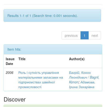
Results 1-1 of 1 (Search time: 0.001 seconds).
previous
1
next
Item hits:
Issue
Title
Author(s)
Date
2006
Роль і сутність управління
Багрій, Конон
матеріальними запасами на
Леонідович / Bagrii,
підприємствах швейної
Konon
;
Адамова,
промисловості
Ірина Захарівна
Discover