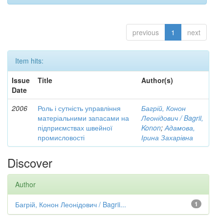
previous
1
next
Item hits:
Issue
Title
Author(s)
Date
2006
Роль і сутність управління
Багрій, Конон
матеріальними запасами на
Леонідович / Bagrii,
підприємствах швейної
Konon
;
Адамова,
промисловості
Ірина Захарівна
Discover
Author
Багрій, Конон Леонідович / Bagrii...
1