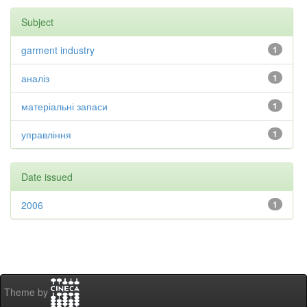
Subject
garment industry
1
аналіз
1
матеріальні запаси
1
управління
1
Date issued
2006
1
Theme by