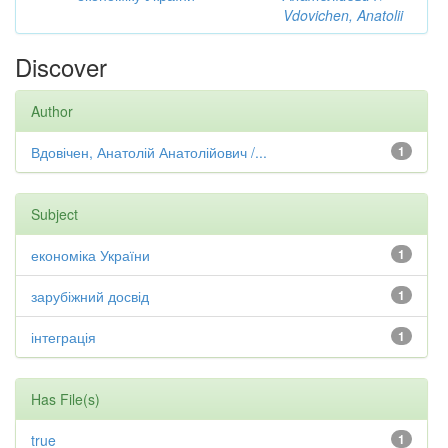
Vdovichen, Anatolii
Discover
Author
Вдовічен, Анатолій Анатолійович /...
1
Subject
економіка України
1
зарубіжний досвід
1
інтеграція
1
Has File(s)
true
1