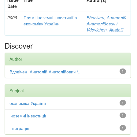
Issue
Title
Author(s)
Date
2006
Прямі іноземні інвестиції в
Вдовічен, Анатолій
економіку України
Анатолійович /
Vdovichen, Anatolii
Discover
Author
Вдовічен, Анатолій Анатолійович /...
1
Subject
економіка України
1
іноземні інвестиції
1
інтеграція
1