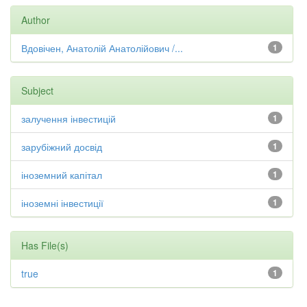
Author
Вдовічен, Анатолій Анатолійович /...
1
Subject
залучення інвестицій
1
зарубіжний досвід
1
іноземний капітал
1
іноземні інвестиції
1
Has File(s)
true
1