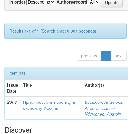
In order
Authors/record
Results 1-1 of 1 (Search time: 0.001 seconds).
previous
1
next
Item hits:
Issue
Title
Author(s)
Date
2006
Прямі іноземні інвестиції в
Вдовічен, Анатолій
економіку України
Анатолійович /
Vdovichen, Anatolii
Discover