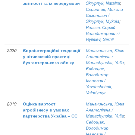
звітності та їх передумови
Skrypnyk, Nataliia
;
Скрипник, Микола
Євгенович /
Skrypnyk, Mykola
;
Рилєєв, Сергій
Володимирович /
Rylieiev, Serhii
2020
Євроінтеграційні тенденції
Маначинська, Юлія
у вітчизняній практиці
Анатоліївна /
бухгалтерського обліку
Manachynska, Yulia
;
Євдощак,
Володимир
Іванович /
Yevdoshchak,
Volodymyr
2019
Оцінка вартості
Маначинська, Юлія
агробізнесу в умовах
Анатоліївна /
партнерства Україна – ЄС
Manachynska, Yulia
;
Євдощак,
Володимир
Іванович /