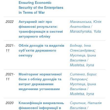
Ensuring Economic
Security of the Enterprises
in Terms of War
2022
Актуарний звіт про
Маначинська, Юлія
фінансові результати:
Анатоліївна /
трансформація в системі
Manachynska, Yulia
актуарного обліку
2021-
Облік доходів та видатків
Боднар, Інна
11
суб’єктів державного
Олександрівна
;
сектору
Мустеца, Ірина
Василівна /
Mustetsa, Iryna
2021-
Моніторинг нормативної
Ситенко, Борис
11
бази з обліку доходів та
Петрович
;
витрат державними
Мустеца, Ірина
медичними установами
Василівна /
Mustetsa, Iryna
2020
Класифікація викривлень
Скрипник, Наталія
фінансової інформації в
Василівна /