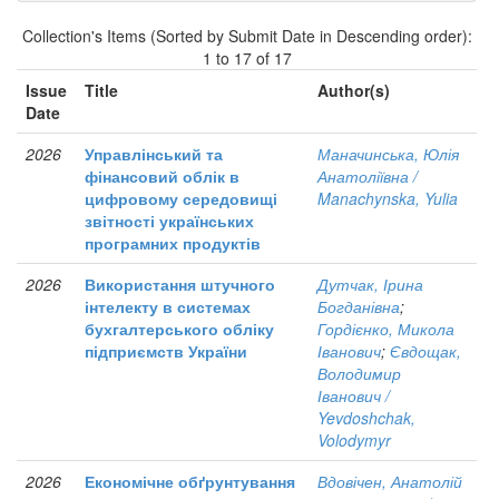
Collection's Items (Sorted by Submit Date in Descending order):
1 to 17 of 17
Issue
Title
Author(s)
Date
2026
Управлінський та
Маначинська, Юлія
фінансовий облік в
Анатоліївна /
цифровому середовищі
Manachynska, Yulia
звітності українських
програмних продуктів
2026
Використання штучного
Дутчак, Ірина
інтелекту в системах
Богданівна
;
бухгалтерського обліку
Гордієнко, Микола
підприємств України
Іванович
;
Євдощак,
Володимир
Іванович /
Yevdoshchak,
Volodymyr
2026
Економічне обґрунтування
Вдовічен, Анатолій