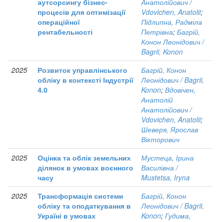
аутсорсингу бізнес-
Анатолійович /
процесів для оптимізації
Vdovichen, Anatolii
;
операційної
Підлипна, Радміла
рентабельності
Петрівна
;
Багрій,
Конон Леонідович /
Bagrii, Konon
2025
Розвиток управлінського
Багрій, Конон
обліку в контексті Індустрії
Леонідович / Bagrii,
4.0
Konon
;
Вдовічен,
Анатолій
Анатолійович /
Vdovichen, Anatolii
;
Шеверя, Ярослав
Вікторович
2025
Оцінка та облік земельних
Мустеца, Ірина
ділянок в умовах воєнного
Василівна /
часу
Mustetsa, Iryna
2025
Трансформація системи
Багрій, Конон
обліку та оподаткування в
Леонідович / Bagrii,
Україні в умовах
Konon
;
Гудима,