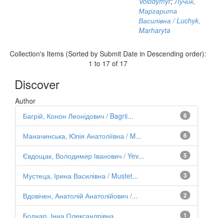
Volodymyr
;
Лучик,
Маргарита
Василівна / Luchyk,
Marharyta
Collection's Items (Sorted by Submit Date in Descending order):
1 to 17 of 17
Discover
Author
Багрій, Конон Леонідович / Bagrii...
6
Маначинська, Юлія Анатоліївна / M...
6
Євдощак, Володимир Іванович / Yev...
5
Мустеца, Ірина Василівна / Mustet...
3
Вдовічен, Анатолій Анатолійович /...
2
Боднар, Інна Олександрівна
1