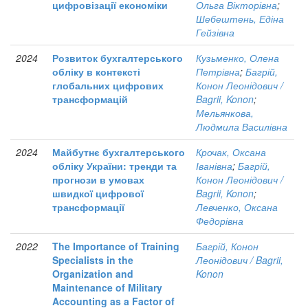
цифровізації економіки
Ольга Вікторівна
;
Шебештень, Едіна
Гейзівна
2024
Розвиток бухгалтерського
Кузьменко, Олена
обліку в контексті
Петрівна
;
Багрій,
глобальних цифрових
Конон Леонідович /
трансформацій
Bagrii, Konon
;
Мельянкова,
Людмила Василівна
2024
Майбутнє бухгалтерського
Крочак, Оксана
обліку України: тренди та
Іванівна
;
Багрій,
прогнози в умовах
Конон Леонідович /
швидкої цифрової
Bagrii, Konon
;
трансформації
Левченко, Оксана
Федорівна
2022
The Importance of Training
Багрій, Конон
Specialists in the
Леонідович / Bagrii,
Organization and
Konon
Maintenance of Military
Accounting as a Factor of