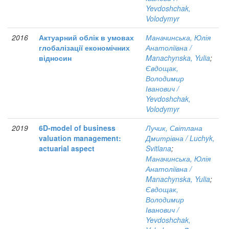
Yevdoshchak,
Volodymyr
2016
Актуарний облік в умовах
Маначинська, Юлія
глобалізації економічних
Анатоліївна /
відносин
Manachynska, Yulia
;
Євдощак,
Володимир
Іванович /
Yevdoshchak,
Volodymyr
2019
6D-model of business
Лучик, Світлана
valuation management:
Дмитрівна / Luchyk,
actuarial aspect
Svitlana
;
Маначинська, Юлія
Анатоліївна /
Manachynska, Yulia
;
Євдощак,
Володимир
Іванович /
Yevdoshchak,