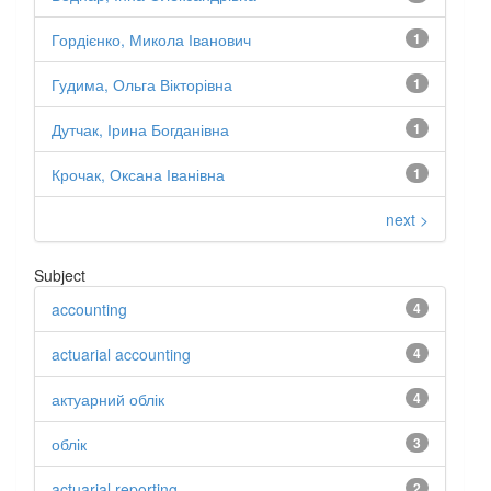
Гордієнко, Микола Іванович
1
Гудима, Ольга Вікторівна
1
Дутчак, Ірина Богданівна
1
Крочак, Оксана Іванівна
1
next >
Subject
accounting
4
actuarial accounting
4
актуарний облік
4
облік
3
actuarial reporting
2