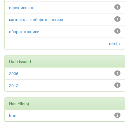
ефективність
1
матеріальні оборотні активи
1
оборотні активи
1
next >
Date issued
2006
1
2012
1
Has File(s)
true
2