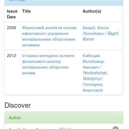
Issue
Title
Author(s)
Date
2006
Фінансовий аналіз як основа
Багрій, Конон
ефективного управління
Леонідович / Bagrii,
матеріальними оборотними
Konon
активами
2012
Історико-методичні аспекти
Євдощак,
фінансового аналізу
Володимир
матеріальних оборотних
Іванович /
активів
Yevdoshchak,
Volodymyr
;
Гонтарюк,
Анастасія
Discover
Author