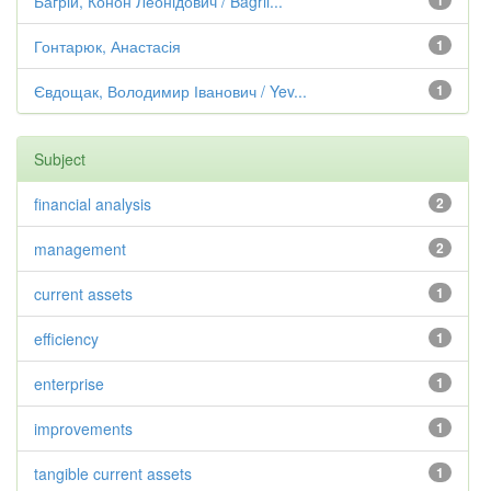
Багрій, Конон Леонідович / Bagrii...
1
Гонтарюк, Анастасія
1
Євдощак, Володимир Іванович / Yev...
1
Subject
financial analysis
2
management
2
current assets
1
efficiency
1
enterprise
1
improvements
1
tangible current assets
1