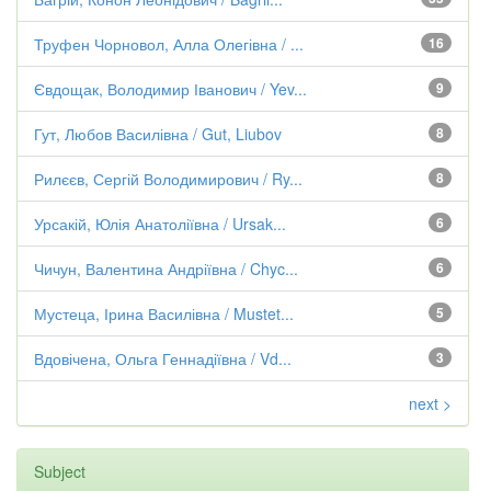
Труфен Чорновол, Алла Олегівна / ...
16
Євдощак, Володимир Іванович / Yev...
9
Гут, Любов Василівна / Gut, Liubov
8
Рилєєв, Сергій Володимирович / Ry...
8
Урсакій, Юлія Анатоліївна / Ursak...
6
Чичун, Валентина Андріївна / Chyc...
6
Мустеца, Ірина Василівна / Mustet...
5
Вдовічена, Ольга Геннадіївна / Vd...
3
next >
Subject