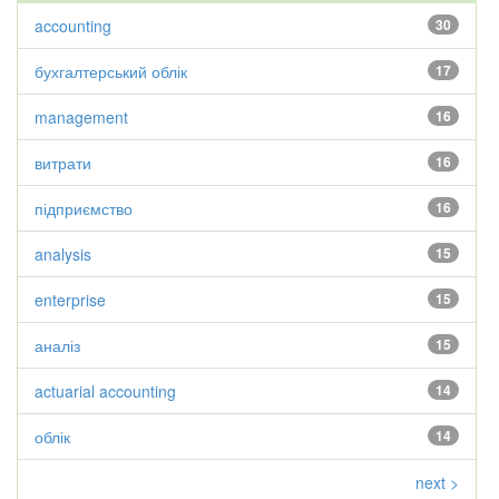
accounting
30
бухгалтерський облік
17
management
16
витрати
16
підприємство
16
analysis
15
enterprise
15
аналіз
15
actuarial accounting
14
облік
14
next >