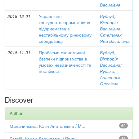
Василівна
2018-12-01
Управління
Вудвуд,
конкурентоспроможністю
Вікторія
підприємства в
Василівна
;
нестабільному ринковому
Стельмах,
середовищі
Яна Василівна
2018-11-01
Проблеми економічної
Вудвуд,
безпеки підприємства в
Вікторія
умовах невизначеності та
Василівна
;
нестійкості
Рудько,
Анастасія
Олегівна
Discover
Author
Маначинська, Юлія Анатоліївна / M...
60
Багрій, Конон Леонідович / Bagrii...
35