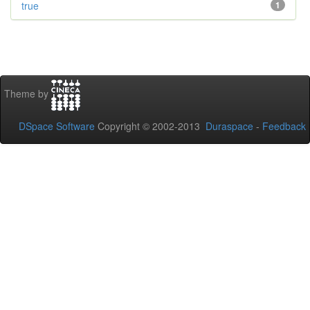
true
1
Theme by
DSpace Software
Copyright © 2002-2013
Duraspace
-
Feedback