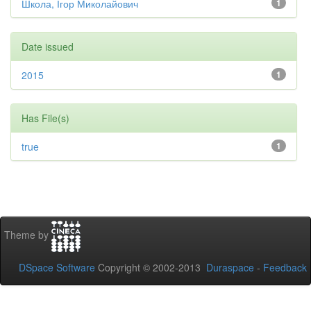
Школа, Ігор Миколайович
1
Date issued
2015
1
Has File(s)
true
1
Theme by
DSpace Software
Copyright © 2002-2013
Duraspace
-
Feedback