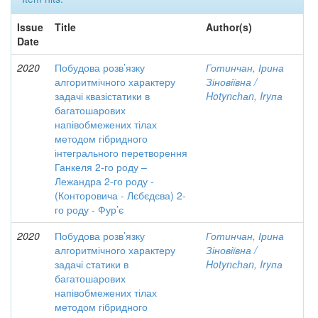
Issue
Title
Author(s)
Date
2020
Побудова розв’язку
Готинчан, Ірина
алгоритмічного характеру
Зіновіївна /
задачі квазістатики в
Hotynсhаn, Iryпа
багатошарових
напівобмежених тілах
методом гібридного
інтегрального перетворення
Ганкеля 2-го роду –
Лежандра 2-го роду -
(Конторовича - Лєбєдєва) 2-
го роду - Фур’є
2020
Побудова розв’язку
Готинчан, Ірина
алгоритмічного характеру
Зіновіївна /
задачі статики в
Hotynсhаn, Iryпа
багатошарових
напівобмежених тілах
методом гібридного