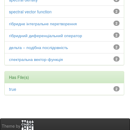
spectral vector function
2
гібридне інтегральне перетворення
2
гібридний диференціальний оператор
2
дельта – подібна послідовність
2
спектральна вектор-функція
2
Has File(s)
true
2
Theme by