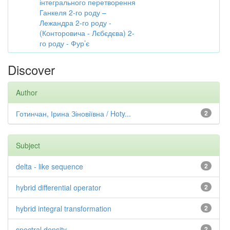
інтегрального перетворення
Ганкеля 2-го роду –
Лежандра 2-го роду -
(Конторовича - Лєбєдєва) 2-
го роду - Фур’є
Discover
Author
Готинчан, Ірина Зіновіївна / Hoty...
2
Subject
delta - like sequence
2
hybrid differential operator
2
hybrid integral transformation
2
spectral density
2