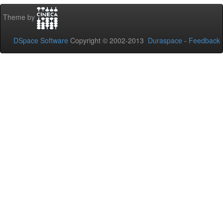
Theme by
DSpace Software
Copyright © 2002-2013
Duraspace
-
Feedback