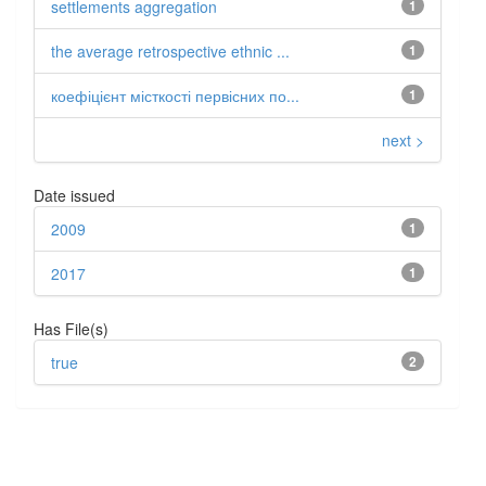
settlements aggregation
1
the average retrospective ethnic ...
1
коефіцієнт місткості первісних по...
1
next >
Date issued
2009
1
2017
1
Has File(s)
true
2