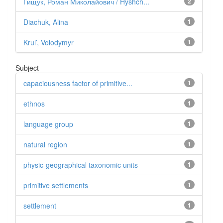
Гищук, Роман Миколайович / Hyshch...
2
Diachuk, Alina
1
Krul’, Volodymyr
1
Subject
capaciousness factor of primitive...
1
ethnos
1
language group
1
natural region
1
physic-geographical taxonomic units
1
primitive settlements
1
settlement
1