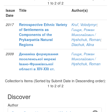
1 to 2 of 2
Issue
Title
Author(s)
Date
2017
Retrospective Ethnic Variety
Krul’, Volodymyr
;
of Settlements as
Гищук, Роман
Components of the
Миколайович /
Prykarpattia Natural
Hyshchuk, Roman
;
Regions
Diachuk, Alina
2009
Динаміка формування
Гищук, Роман
поселенської мережі
Миколайович /
Івано-Франківської
Hyshchuk, Roman
області в XIV-XXІ ст.
Collection's Items (Sorted by Submit Date in Descending order):
1 to 2 of 2
Discover
Author