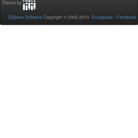
Theme by
DSpace Software
Copyright © 2002-2013
Duraspace
-
Feedback