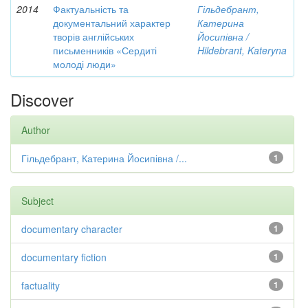
2014
Фактуальність та
Гільдебрант,
документальний характер
Катерина
творів англійських
Йосипівна /
письменників «Сердиті
Hildebrant, Kateryna
молоді люди»
Discover
Author
Гільдебрант, Катерина Йосипівна /...
1
Subject
documentary character
1
documentary fiction
1
factuality
1