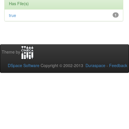
Has File(s)
true
1
Theme by
DSpace Software
Copyright © 2002-2013
Duraspace
-
Feedback