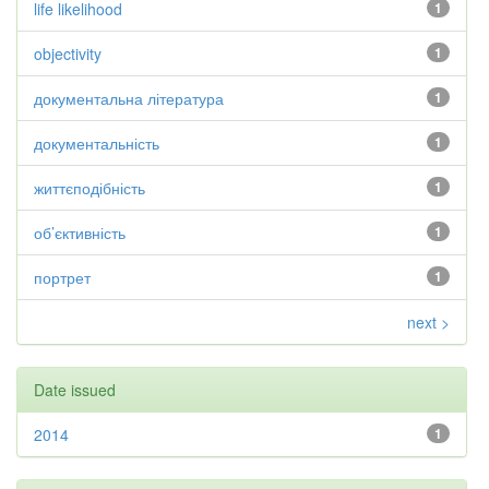
life likelihood
1
objectivity
1
документальна література
1
документальність
1
життєподібність
1
об’єктивність
1
портрет
1
next >
Date issued
2014
1