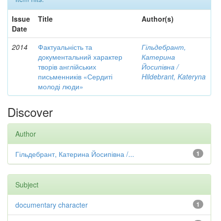
Issue
Title
Author(s)
Date
2014
Фактуальність та
Гільдебрант,
документальний характер
Катерина
творів англійських
Йосипівна /
письменників «Сердиті
Hildebrant, Kateryna
молоді люди»
Discover
Author
Гільдебрант, Катерина Йосипівна /...
1
Subject
documentary character
1