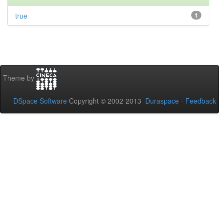
true
1
Theme by
DSpace Software
Copyright © 2002-2013
Duraspace
-
Feedback