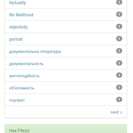
factuality
1
life likelihood
1
objectivity
1
portrait
1
документальна література
1
документальність
1
життєподібність
1
об’єктивність
1
портрет
1
next >
Has File(s)