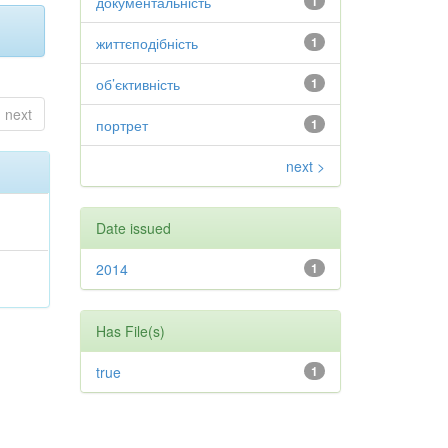
документальність
1
життєподібність
1
об’єктивність
1
next
портрет
1
next >
Date issued
2014
1
Has File(s)
true
1