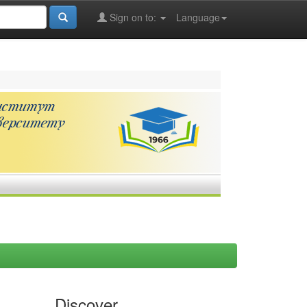
Sign on to:
Language
Discover