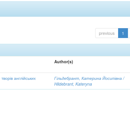
previous
1
Author(s)
творів англійських
Гільдебрант, Катерина Йосипівна /
Hildebrant, Kateryna