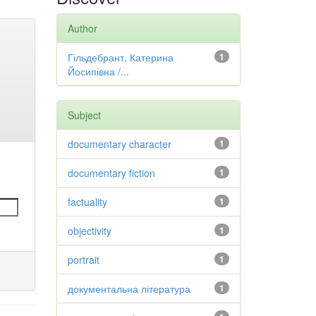
Author
Гільдебрант, Катерина
1
Йосипівна /...
Subject
documentary character
1
documentary fiction
1
factuality
1
objectivity
1
portrait
1
документальна література
1