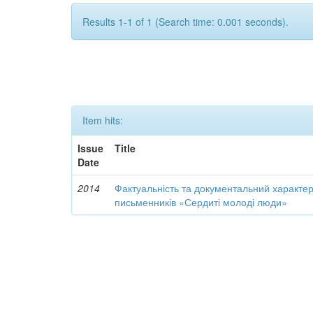
Results 1-1 of 1 (Search time: 0.001 seconds).
Item hits:
Issue
Title
Date
2014
Фактуальність та документальний характер 
письменників «Сердиті молоді люди»