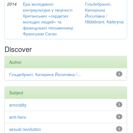
2014
Ера молодіжної
Гільдебрант,
контркультури у творчості
Катерина
британських «сердитих
Йосипівна /
молодих людей» та
Hildebrant, Kateryna
французької письменниці
Франсуази Саган
Discover
Author
Гільдебрант, Катерина Йосипівна /...
1
Subject
amorality
1
anti-hero
1
sexual revolution
1