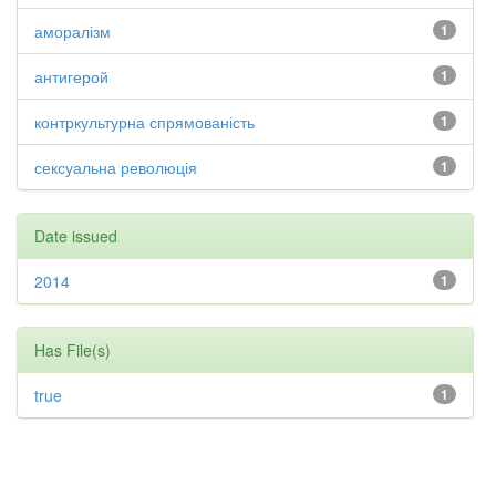
аморалізм
1
антигерой
1
контркультурна спрямованість
1
сексуальна революція
1
Date issued
2014
1
Has File(s)
true
1