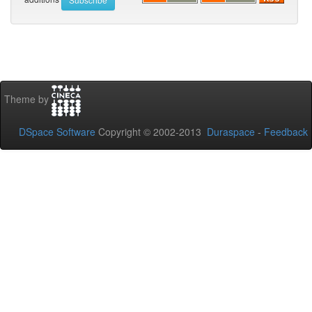
Theme by
DSpace Software
Copyright © 2002-2013
Duraspace
-
Feedback