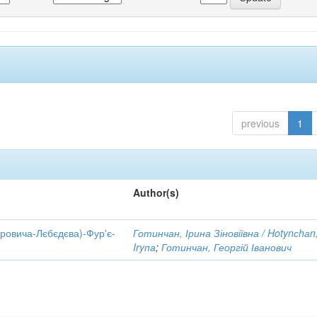
previous
1
Author(s)
оровича-Лєбєдєва)-Фур'є-
Готинчан, Ірина Зіновіївна / Hotynсhаn
Iryпа
;
Готинчан, Георгій Іванович