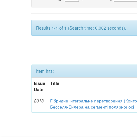
Results 1-1 of 1 (Search time: 0.002 seconds).
Item hits:
Issue
Title
Date
2013
Гібридне інтегральне перетворення (Конт
Бесселя-Ейлера на сегменті полярної осі