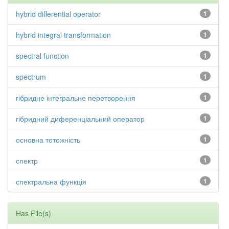
hybrid differential operator
1
hybrid integral transformation
1
spectral function
1
spectrum
1
гібридне інтегральне перетворення
1
гібридний диференціальний оператор
1
основна тотожність
1
спектр
1
спектральна функція
1
Has File(s)