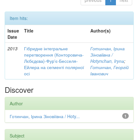
previous
1
next
Item hits:
Issue
Title
Author(s)
Date
2013
Гібридне інтегральне
Готинчан, Ірина
перетворення (Конторовича-
Зіновіївна /
Лєбєдєва)-Фур'є-Бесселя-
Hotynсhаn, Iryпа
;
Ейлера на сегменті полярної
Готинчан, Георгій
осі
Іванович
Discover
Author
Готинчан, Ірина Зіновіївна / Hoty...
1
Subject