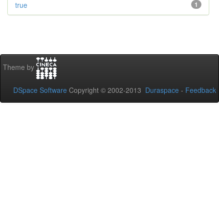
true
1
Theme by
DSpace Software
Copyright © 2002-2013
Duraspace
-
Feedback