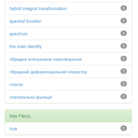
hybrid integral transformation
1
spectral function
1
spectrum
1
the main identity
1
гібридне інтегральне перетворення
1
гібридний диференціальний оператор
1
спектр
1
спектральна функція
1
Has File(s)
true
1