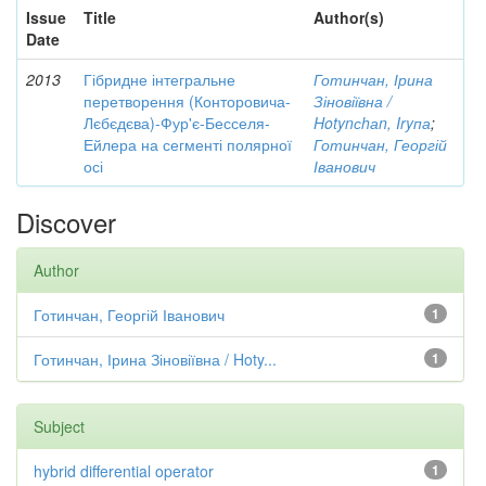
Issue
Title
Author(s)
Date
2013
Гібридне інтегральне
Готинчан, Ірина
перетворення (Конторовича-
Зіновіївна /
Лєбєдєва)-Фур'є-Бесселя-
Hotynсhаn, Iryпа
;
Ейлера на сегменті полярної
Готинчан, Георгій
осі
Іванович
Discover
Author
Готинчан, Георгій Іванович
1
Готинчан, Ірина Зіновіївна / Hoty...
1
Subject
hybrid differential operator
1