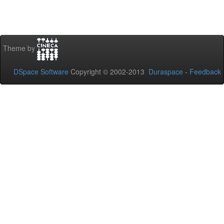
Theme by
DSpace Software
Copyright © 2002-2013
Duraspace
-
Feedback