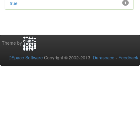
true
1
Theme by
DSpace Software
Copyright © 2002-2013
Duraspace
-
Feedback