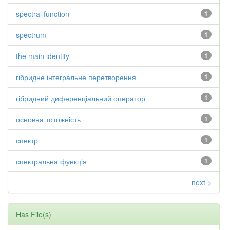
spectral function
1
spectrum
1
the main identity
1
гібридне інтегральне перетворення
1
гібридний диференціальний оператор
1
основна тотожність
1
спектр
1
спектральна функція
1
next >
Has File(s)