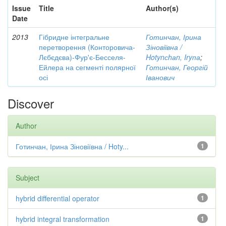
Issue
Title
Author(s)
Date
2013
Гібридне інтегральне
Готинчан, Ірина
перетворення (Конторовича-
Зіновіївна /
Лєбєдєва)-Фур'є-Бесселя-
Hotynсhаn, Iryпа
;
Ейлера на сегменті полярної
Готинчан, Георгій
осі
Іванович
Discover
Author
Готинчан, Ірина Зіновіївна / Hoty...
1
Subject
hybrid differential operator
1
hybrid integral transformation
1