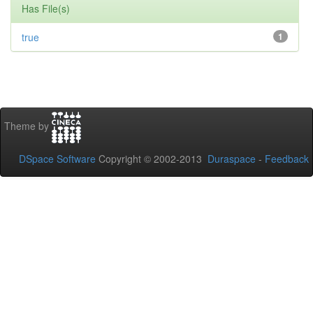
Has File(s)
true
1
Theme by
DSpace Software
Copyright © 2002-2013
Duraspace
-
Feedback