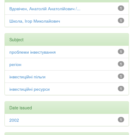
Вдовічен, Анатолій Анатолійович /...
1
Школа, Ігор Миколайович
1
Subject
проблеми інвестування
1
регіон
1
інвестиційні пільги
1
інвестиційні ресурси
1
Date issued
2002
1