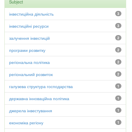
Subject
інвестиційна діяльність
3
інвестиційні ресурси
3
залучення інвестицій
2
програми розвитку
2
регіональна політика
2
регіональний розвиток
2
галузева структура господарства
1
державна інноваційна політика
1
джерела інвестування
1
економіка регіону
1