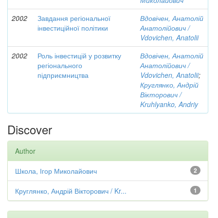
Миколайович
2002
Завдання регіональної
Вдовічен, Анатолій
інвестиційної політики
Анатолійович /
Vdovichen, Anatolii
2002
Роль інвестицій у розвитку
Вдовічен, Анатолій
регіонального
Анатолійович /
підприємництва
Vdovichen, Anatolii
;
Круглянко, Андрій
Вікторович /
Kruhlyanko, Andriy
Discover
Author
Школа, Ігор Миколайович
2
Круглянко, Андрій Вікторович / Kr...
1