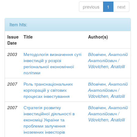
previous
1
next
Item hits:
Issue
Title
Author(s)
Date
2003
Методологія визначення суті
Вдовічен, Анатолій
інвестицій у розрізі
Анатолійович /
регіональної економічної
Vdovichen, Anatolii
політики
2007
Роль транснаціональних
Вдовічен, Анатолій
корпорацій у світових
Анатолійович /
процесах інвестування
Vdovichen, Anatolii
2007
Стратегія розвитку
Вдовічен, Анатолій
інвестиційної діяльності в
Анатолійович /
економіці України та
Vdovichen, Anatolii
проблеми залучення
іноземних інвесторів