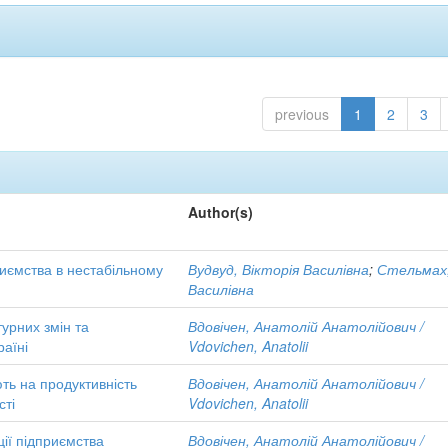
previous
1
2
3
Author(s)
иємства в нестабільному
Вудвуд, Вікторія Василівна
;
Стельмах
Василівна
урних змін та
Вдовічен, Анатолій Анатолійович /
раїні
Vdovichen, Anatolii
ть на продуктивність
Вдовічен, Анатолій Анатолійович /
сті
Vdovichen, Anatolii
ції підприємства
Вдовічен, Анатолій Анатолійович /