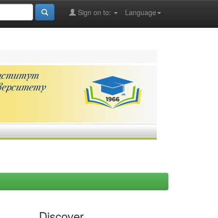
Sign on to:
Language
Discover