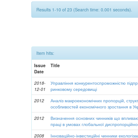
Results 1-10 of 23 (Search time: 0.001 seconds).
Item hits:
Issue
Title
Date
2018-
Управління конкурентоспроможністю підпр
12-01
ринковому середовищі
2012
Аналіз макроекономічних пропорцій, структ
особливостей економічного зростання в Ук
2012
Визначення основних чинників що впливаю
праці в умовах глобальної диспропорційно
2008
Інноваційно-інвестиційні чинники екологіза