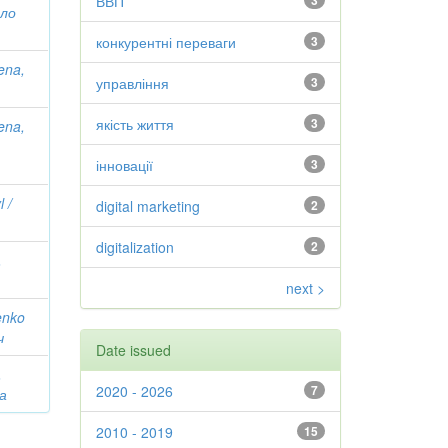
ВВП
3
вло
конкурентні переваги
3
ena,
управління
3
якість життя
3
ena,
інновації
3
 /
digital marketing
2
digitalization
2
,
next >
enko
ч
Date issued
,
2020 - 2026
7
а
2010 - 2019
15