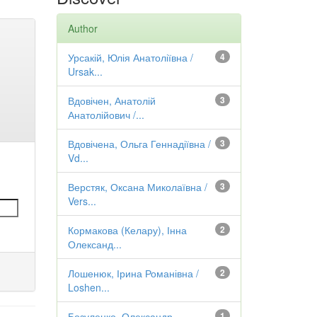
Author
Урсакій, Юлія Анатоліївна /
4
Ursak...
Вдовічен, Анатолій
3
Анатолійович /...
Вдовічена, Ольга Геннадіївна /
3
Vd...
Верстяк, Оксана Миколаївна /
3
Vers...
Кормакова (Келару), Інна
2
Олександ...
Лошенюк, Ірина Романівна /
2
Loshen...
Бозуленко, Олександр
1