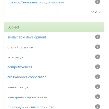
Іщенко, Святослав Володимирович
1
next >
Subject
sustainable development
5
сталий розвиток
5
інтеграція
4
competitiveness
3
cross-border cooperation
3
конвергенція
3
конкурентоспроможність
3
прикордонне співробітництво
3