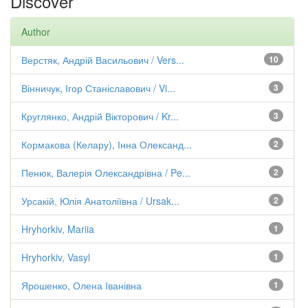
Discover
Author
Верстяк, Андрій Васильович / Vers...
10
Вінничук, Ігор Станіславович / Vi...
3
Круглянко, Андрій Вікторович / Kr...
3
Кормакова (Келару), Інна Олександ...
2
Пенюк, Валерія Олександрівна / Pe...
2
Урсакій, Юлія Анатоліївна / Ursak...
2
Hryhorkiv, Mariia
1
Hryhorkiv, Vasyl
1
Ярошенко, Олена Іванівна
1