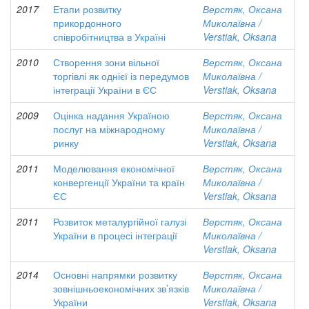
2017
Етапи розвитку
Верстяк, Оксана
прикордонного
Миколаївна /
співробітництва в Україні
Verstiak, Oksana
2010
Створення зони вільної
Верстяк, Оксана
торгівлі як однієї із передумов
Миколаївна /
інтеграції України в ЄС
Verstiak, Oksana
2009
Оцінка надання Україною
Верстяк, Оксана
послуг на міжнародному
Миколаївна /
ринку
Verstiak, Oksana
2011
Моделювання економічної
Верстяк, Оксана
конвергенції України та країн
Миколаївна /
ЄС
Verstiak, Oksana
2011
Розвиток металургійної галузі
Верстяк, Оксана
України в процесі інтеграції
Миколаївна /
Verstiak, Oksana
2014
Основні напрямки розвитку
Верстяк, Оксана
зовнішньоекономічних зв’язків
Миколаївна /
України
Verstiak, Oksana