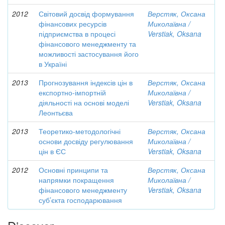
2012
Світовий досвід формування
Верстяк, Оксана
фінансових ресурсів
Миколаївна /
підприємства в процесі
Verstiak, Oksana
фінансового менеджменту та
можливості застосування його
в Україні
2013
Прогнозування індексів цін в
Верстяк, Оксана
експортно-імпортній
Миколаївна /
діяльності на основі моделі
Verstiak, Oksana
Леонтьєва
2013
Теоретико-методологічні
Верстяк, Оксана
основи досвіду регулювання
Миколаївна /
цін в ЄС
Verstiak, Oksana
2012
Основні принципи та
Верстяк, Оксана
напрямки покращення
Миколаївна /
фінансового менеджменту
Verstiak, Oksana
суб’єкта господарювання