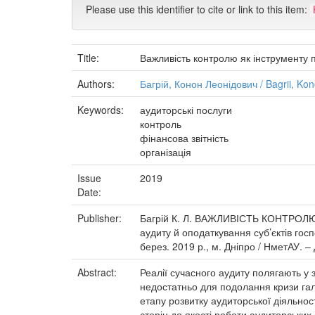
Please use this identifier to cite or link to this item:
Title:
Важливість контролю як інструменту 
Authors:
Багрій, Конон Леонідович / Bagrii, Ko
Keywords:
аудиторські послуги
контроль
фінансова звітність
організація
Issue
2019
Date:
Publisher:
Багрій К. Л. ВАЖЛИВІСТЬ КОНТРОЛЮ 
аудиту й оподаткування суб’єктів госпо
берез. 2019 р., м. Дніпро / НметАУ. –
Abstract:
Реалії сучасного аудиту полягають у
недостатньо для подолання кризи галу
етапу розвитку аудиторської діяльност
сторін до якості роботи аудиторських