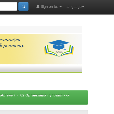
Sign on to:
Language
роблеми)
82 Організація і управління