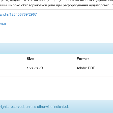
з цим широко обговорюються різні ідеї реформування аудиторської г
i/handle/123456789/2967
ези)
Size
Format
156.76 kB
Adobe PDF
rights reserved, unless otherwise indicated.