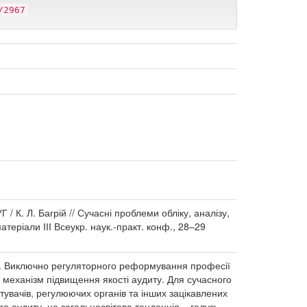
/2967
. Багрій // Сучасні проблеми обліку, аналізу,
матеріали ІІІ Всеукр. наук.-практ. конф., 28–29
чів. Виключно регуляторного реформування професії
й механізм підвищення якості аудиту. Для сучасного
стувачів, регулюючих органів та інших зацікавлених
го аудиту, це загальносвітова тенденція – галузь