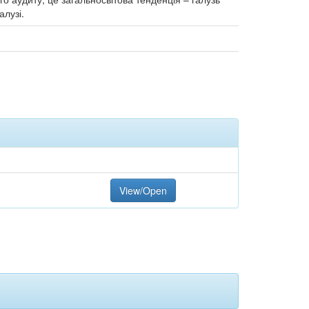
алузі.
View/Open