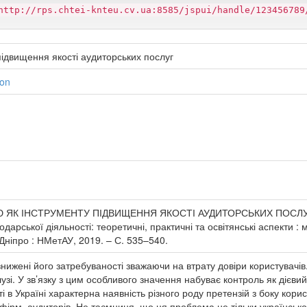
http://rps.chtei-knteu.cv.ua:8585/jspui/handle/123456789
підвищення якості аудиторських послуг
non
ЯК ІНСТРУМЕНТУ ПІДВИЩЕННЯ ЯКОСТІ АУДИТОРСЬКИХ ПОСЛУГ / К. Л
дарської діяльності: теоретичні, практичні та освітянські аспекти : 
 Дніпро : НМетАУ, 2019. – С. 535–540.
 знижені його затребуваності зважаючи на втрату довіри користува
зі. У зв’язку з цим особливого значення набуває контроль як дієви
і в Україні характерна наявність різного роду претензій з боку кори
 фірм, аудиторів. Не таємниця, що ця проблема не тільки українсько