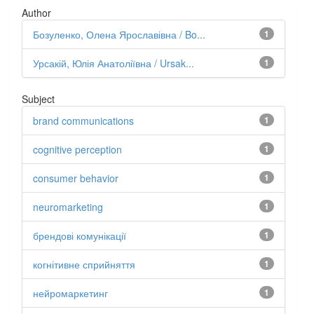
Author
Бозуленко, Олена Ярославівна / Bo...
1
Урсакій, Юлія Анатоліївна / Ursak...
1
Subject
brand communications
1
cognitive perception
1
consumer behavior
1
neuromarketing
1
брендові комунікації
1
когнітивне сприйняття
1
нейромаркетинг
1