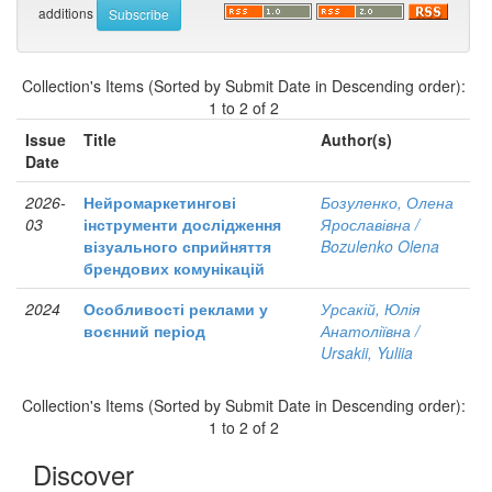
additions
Collection's Items (Sorted by Submit Date in Descending order):
1 to 2 of 2
Issue
Title
Author(s)
Date
2026-
Нейромаркетингові
Бозуленко, Олена
03
інструменти дослідження
Ярославівна /
візуального сприйняття
Bozulenko Olena
брендових комунікацій
2024
Особливості реклами у
Урсакій, Юлія
воєнний період
Анатоліївна /
Ursakii, Yuliia
Collection's Items (Sorted by Submit Date in Descending order):
1 to 2 of 2
Discover