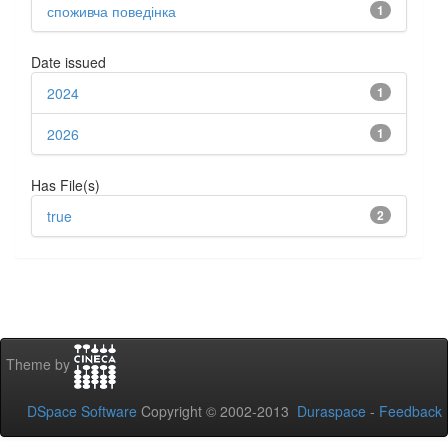
споживча поведінка
1
Date issued
2024
1
2026
1
Has File(s)
true
2
Theme by
DSpace Software
Copyright © 2002-2013
Duraspace
-
Feedback