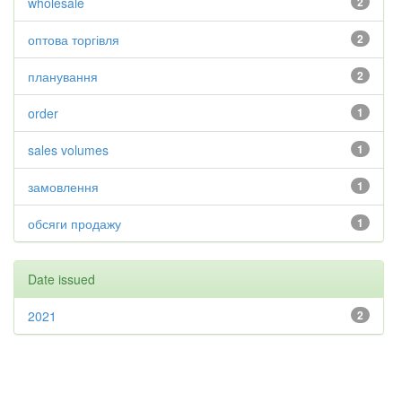
wholesale
2
оптова торгівля
2
планування
2
order
1
sales volumes
1
замовлення
1
обсяги продажу
1
Date issued
2021
2