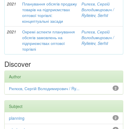
2021
Планування обсягів продажу
Рилєєв, Сергій
товарів на підприємствах
Володимирович /
оптової торгівлі:
Rylieiev, Serhii
концептуальні засади
2021
Окремі аспекти планування
Рилєєв, Сергій
обсягів замовлень на
Володимирович /
підприємствах оптової
Rylieiev, Serhii
торгівлі
Discover
Author
Рилєєв, Сергій Володимирович / Ry...
2
Subject
planning
2