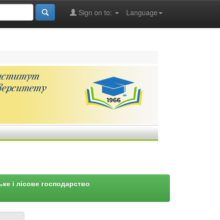
Sign on to:
Language
ьке і лісове господарство