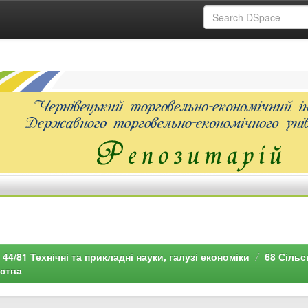
44/81 Технічні та прикладні науки, галузі економіки
68 Сільс
рства