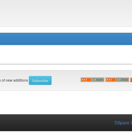
on of new additions
DSpace S