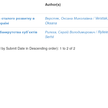
Author(s)
 сталого розвитку в
Верстяк, Оксана Миколаївна / Verstiak
раїні
Oksana
банкрутства суб’єктів
Рилєєв, Сергій Володимирович / Rylieie
Serhii
d by Submit Date in Descending order): 1 to 2 of 2