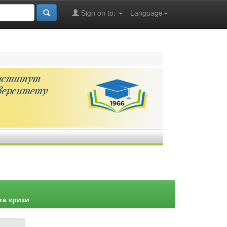
Sign on to:
Language
та кризи