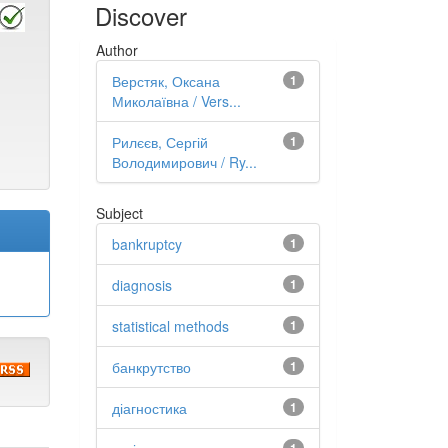
Discover
Author
Верстяк, Оксана
1
Миколаївна / Vers...
Рилєєв, Сергій
1
Володимирович / Ry...
Subject
bankruptcy
1
diagnosis
1
statistical methods
1
банкрутство
1
діагностика
1