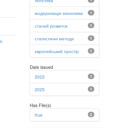
логістика
1
модернізація економіки
1
,
сталий розвиток
1
статистичні методи
1
v,
європейський простір
1
Date issued
2022
1
2025
1
Has File(s)
true
2