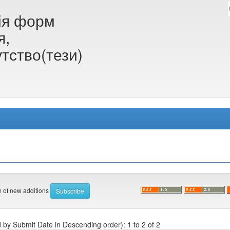
ія форм
я,
утство(тези)
on of new additions
d by Submit Date in Descending order): 1 to 2 of 2