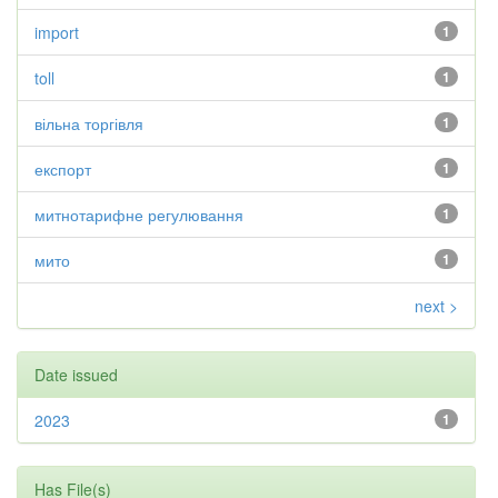
import
1
toll
1
вільна торгівля
1
експорт
1
митнотарифне регулювання
1
мито
1
next >
Date issued
2023
1
Has File(s)