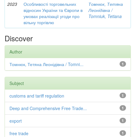
2023
Особливості торговельних
Томнюк, Тетяна
відносин України та Європи в
Леонідівна /
умовах реалізації угоди про
Tomniuk, Tetiana
вільну торгівлю
Discover
Author
Томнюк, Тетяна Леонідівна / Tomni...
1
Subject
customs and tariff regulation
1
Deep and Comprehensive Free Trade...
1
export
1
free trade
1