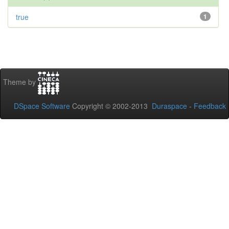
true
1
Theme by
DSpace Software
Copyright © 2002-2013
Duraspace
-
Feedback