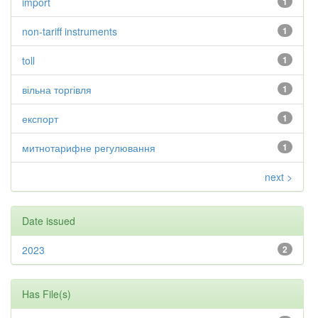
import
1
non-tariff instruments
1
toll
1
вільна торгівля
1
експорт
1
митнотарифне регулювання
1
next >
Date issued
2023
2
Has File(s)