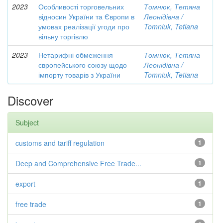
2023
Особливості торговельних
Томнюк, Тетяна
відносин України та Європи в
Леонідівна /
умовах реалізації угоди про
Tomniuk, Tetiana
вільну торгівлю
2023
Нетарифні обмеження
Томнюк, Тетяна
європейського союзу щодо
Леонідівна /
імпорту товарів з України
Tomniuk, Tetiana
Discover
Subject
customs and tariff regulation
1
Deep and Comprehensive Free Trade...
1
export
1
free trade
1