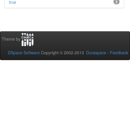
true
2
Theme by
DSpace Software
Copyright © 2002-2013
Duraspace
-
Feedback