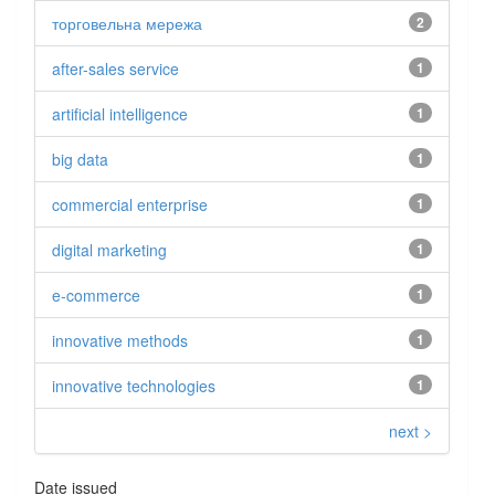
торговельна мережа
2
after-sales service
1
artificial intelligence
1
big data
1
commercial enterprise
1
digital marketing
1
e-commerce
1
innovative methods
1
innovative technologies
1
next >
Date issued