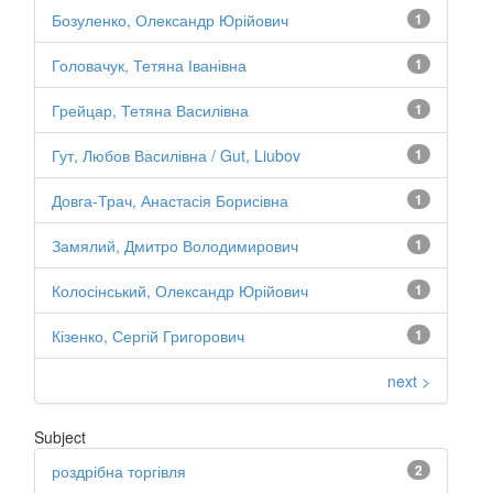
Бозуленко, Олександр Юрійович
1
Головачук, Тетяна Іванівна
1
Грейцар, Тетяна Василівна
1
Гут, Любов Василівна / Gut, Liubov
1
Довга-Трач, Анастасія Борисівна
1
Замялий, Дмитро Володимирович
1
Колосінський, Олександр Юрійович
1
Кізенко, Сергій Григорович
1
next >
Subject
роздрібна торгівля
2