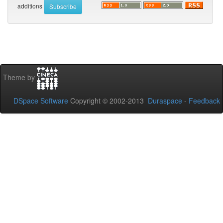
additions
Theme by
DSpace Software
Copyright © 2002-2013
Duraspace
-
Feedback