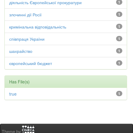
діяльність Європейської прокуратури
1
злочинні дії Росії
1
кримінальна відповідальність
1
співпраця України
1
шахрайство
1
європейський бюджет
1
Has File(s)
true
1
Theme by