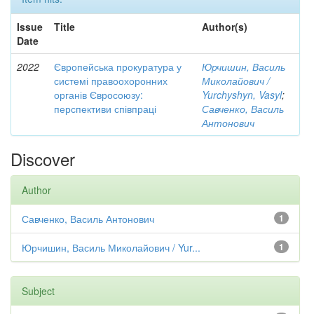
Issue
Title
Author(s)
Date
2022
Європейська прокуратура у
Юрчишин, Василь
системі правоохоронних
Миколайович /
органів Євросоюзу:
Yurchyshyn, Vasyl
;
перспективи співпраці
Савченко, Василь
Антонович
Discover
Author
Савченко, Василь Антонович
1
Юрчишин, Василь Миколайович / Yur...
1
Subject