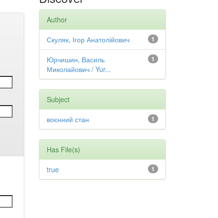
Author
Скуляк, Ігор Анатолійович
1
Юрчишин, Василь
1
Миколайович / Yur...
Subject
воєнний стан
1
Has File(s)
true
1