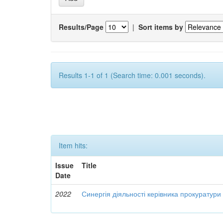
Results/Page
|
Sort items by
Results 1-1 of 1 (Search time: 0.001 seconds).
Item hits:
Issue
Title
Date
2022
Синергія діяльності керівника прокуратури