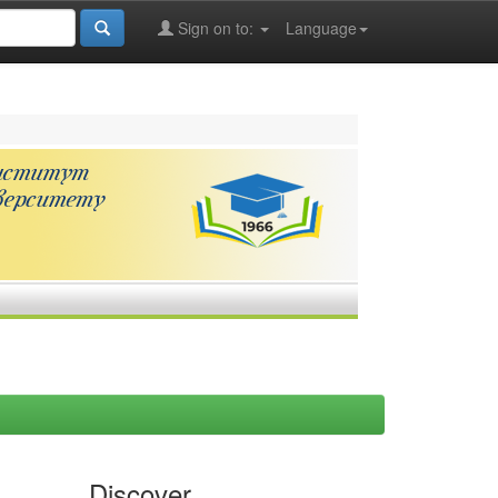
Sign on to:
Language
Discover