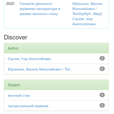
2022
Синергія діяльності
Юрчишин, Василь
керівника прокуратури в
Миколайович /
умовах воєнного стану
Yurchyshyn, Vasyl
;
Скуляк, Ігор
Анатолійович
Discover
Author
Скуляк, Ігор Анатолійович
1
Юрчишин, Василь Миколайович / Yur...
1
Subject
воєнний стан
1
процесуальний керівник
1