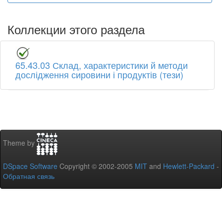
Коллекции этого раздела
65.43.03 Склад, характеристики й методи
дослідження сировини і продуктів (тези)
Theme by
DSpace Software
Copyright © 2002-2005
MIT
and
Hewlett-Packard
-
Обратная связь