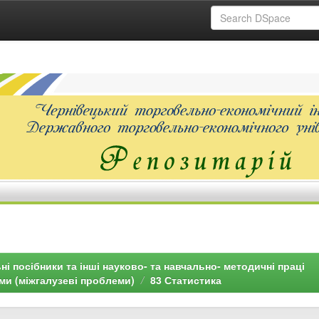
ні посібники та інші науково- та навчально- методичні праці
еми (міжгалузеві проблеми)
83 Статистика