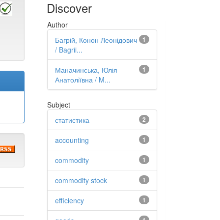
Discover
Author
Багрій, Конон Леонідович
1
/ Bagrii...
Маначинська, Юлія
1
Анатоліївна / M...
Subject
статистика
2
accounting
1
commodity
1
commodity stock
1
efficiency
1