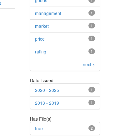
goods
1
n
management
1
market
1
price
1
rating
1
next >
Date issued
2020 - 2025
1
2013 - 2019
1
Has File(s)
true
2