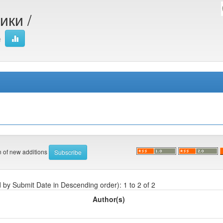
ики /
e
on of new additions
d by Submit Date in Descending order): 1 to 2 of 2
Author(s)