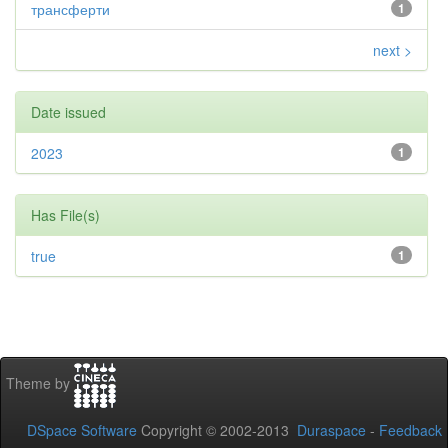
трансферти
1
next >
Date issued
2023
1
Has File(s)
true
1
Theme by
DSpace Software
Copyright © 2002-2013
Duraspace
-
Feedback