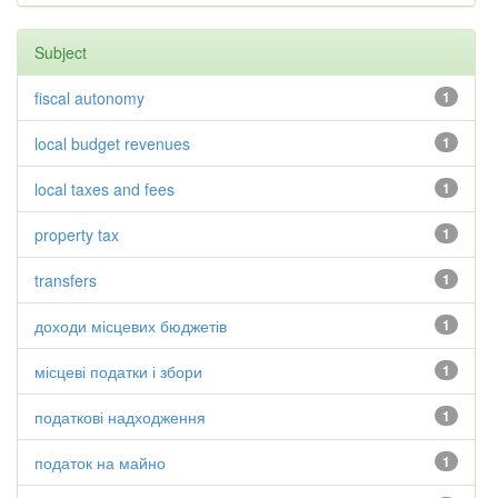
Subject
fiscal autonomy
1
local budget revenues
1
local taxes and fees
1
property tax
1
transfers
1
доходи місцевих бюджетів
1
місцеві податки і збори
1
податкові надходження
1
податок на майно
1