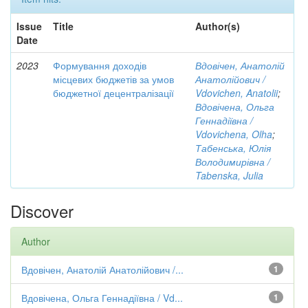
Issue
Title
Author(s)
Date
2023
Формування доходів
Вдовічен, Анатолій
місцевих бюджетів за умов
Анатолійович /
бюджетної децентралізації
Vdovichen, Anatolii
;
Вдовічена, Ольга
Геннадіївна /
Vdovichena, Olha
;
Табенська, Юлія
Володимирівна /
Tabenska, Julia
Discover
Author
Вдовічен, Анатолій Анатолійович /...
1
Вдовічена, Ольга Геннадіївна / Vd...
1