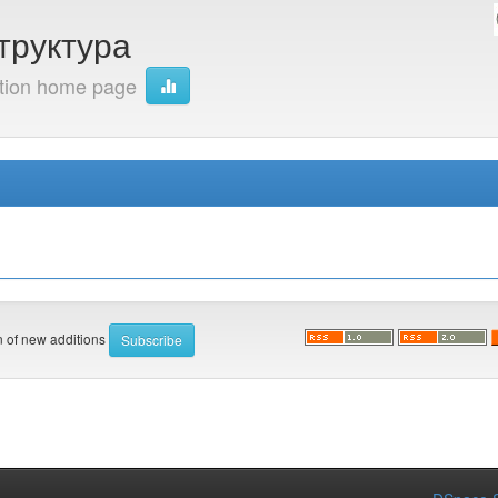
труктура
ction home page
on of new additions