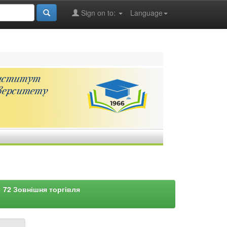
Sign on to:
Language
72 Зовнішня торгівля