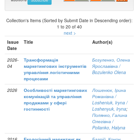
Collection's Items (Sorted by Submit Date in Descending order):
1 to 20 of 40
next >
Issue
Title
Author(s)
Date
2026-
Трансформація
Бозуленко, Олена
04
маркетингових інструментів
Ярославівна /
управління логістичними
Bozulenko Olena
процесами
2026
Особливості маркетингових
Лошенюк, Ірина
комунікацій та управління
Романівна /
продажами у сфері
Losheniuk, Iryna /
гостинності
Loshenyuk, Iryna
;
Полянко, Галина
Олегівна /
Polianko, Halyna
2016
Екологічний маркетинг як
Багрій, Конон