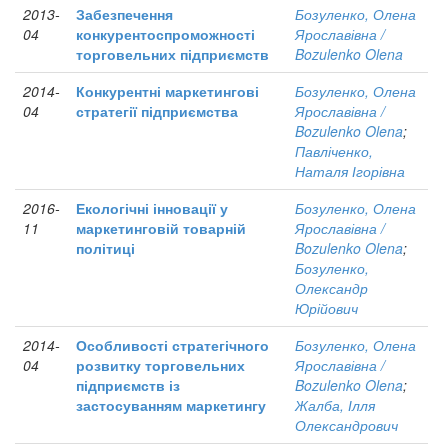
2013-
Забезпечення
Бозуленко, Олена
04
конкурентоспроможності
Ярославівна /
торговельних підприємств
Bozulenko Olena
2014-
Конкурентні маркетингові
Бозуленко, Олена
04
стратегії підприємства
Ярославівна /
Bozulenko Olena
;
Павліченко,
Наталя Ігорівна
2016-
Екологічні інновації у
Бозуленко, Олена
11
маркетинговій товарній
Ярославівна /
політиці
Bozulenko Olena
;
Бозуленко,
Олександр
Юрійович
2014-
Особливості стратегічного
Бозуленко, Олена
04
розвитку торговельних
Ярославівна /
підприємств із
Bozulenko Olena
;
застосуванням маркетингу
Жалба, Ілля
Олександрович