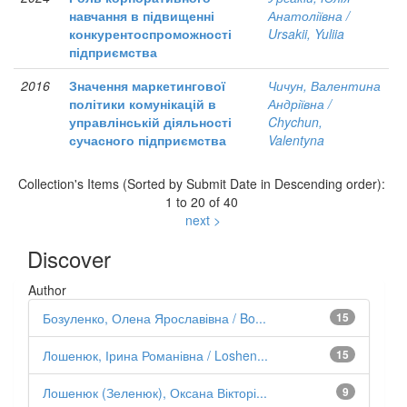
навчання в підвищенні
Анатоліївна /
конкурентоспроможності
Ursakii, Yuliia
підприємства
2016
Значення маркетингової
Чичун, Валентина
політики комунікацій в
Андріївна /
управлінській діяльності
Chychun,
сучасного підприємства
Valentyna
Collection's Items (Sorted by Submit Date in Descending order):
1 to 20 of 40
next >
Discover
Author
Бозуленко, Олена Ярославівна / Bo...
15
Лошенюк, Ірина Романівна / Loshen...
15
Лошенюк (Зеленюк), Оксана Вікторі...
9