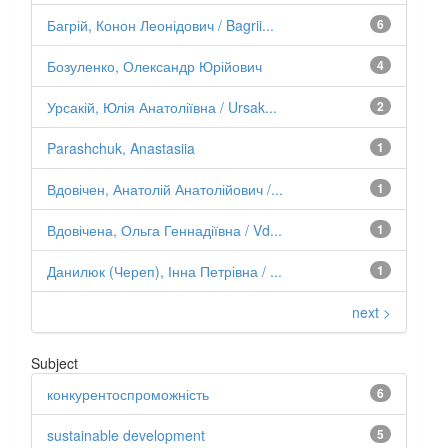
Багрій, Конон Леонідович / Bagrii...
6
Бозуленко, Олександр Юрійович
4
Урсакій, Юлія Анатоліївна / Ursak...
2
Parashchuk, Anastasiia
1
Вдовічен, Анатолій Анатолійович /...
1
Вдовічена, Ольга Геннадіївна / Vd...
1
Данилюк (Череп), Інна Петрівна / ...
1
next >
Subject
конкурентоспроможність
6
sustainable development
5