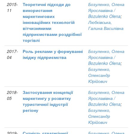
2015-
Теоретичні підходи до
Бозуленко, Олена
11
використання
Ярославівна /
маркетингових
Bozulenko Olena
;
інноваційних технологій
Любківська,
вітчизняними
Галина Василівна
підприємствами роздрібної
торгівлі
2017-
Роль реклами у формуванні
Бозуленко, Олена
04
іміджу підприємства
Ярославівна /
Bozulenko Olena
;
Бозуленко,
Олександр
Юрійович
2018-
Застосування концепції
Бозуленко, Олена
05
маркетингу у розвитку
Ярославівна /
туристичної індустрії
Bozulenko Olena
;
регіону
Бозуленко,
Олександр
Юрійович
2019-
Сутність стратегічної
Бозуленко, Олена