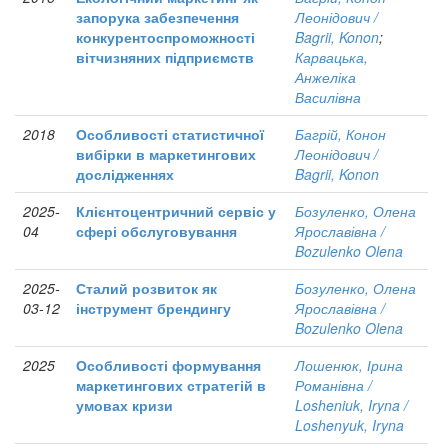
запорука забезпечення
Леонідович /
конкурентоспроможності
Bagrii, Konon
;
вітчизняних підприємств
Карвацька,
Анжеліка
Василівна
2018
Особливості статистичної
Багрій, Конон
вибірки в маркетингових
Леонідович /
дослідженнях
Bagrii, Konon
2025-
Клієнтоцентричний сервіс у
Бозуленко, Олена
04
сфері обслуговування
Ярославівна /
Bozulenko Olena
2025-
Сталий розвиток як
Бозуленко, Олена
03-12
інструмент брендингу
Ярославівна /
Bozulenko Olena
2025
Особливості формування
Лошенюк, Ірина
маркетингових стратегій в
Романівна /
умовах кризи
Losheniuk, Iryna /
Loshenyuk, Iryna