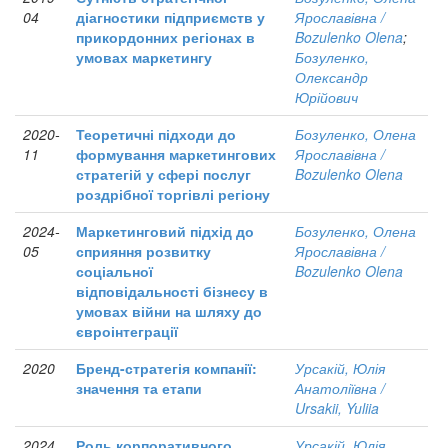
04
діагностики підприємств у
Ярославівна /
прикордонних регіонах в
Bozulenko Olena
;
умовах маркетингу
Бозуленко,
Олександр
Юрійович
2020-
Теоретичні підходи до
Бозуленко, Олена
11
формування маркетингових
Ярославівна /
стратегій у сфері послуг
Bozulenko Olena
роздрібної торгівлі регіону
2024-
Маркетинговий підхід до
Бозуленко, Олена
05
сприяння розвитку
Ярославівна /
соціальної
Bozulenko Olena
відповідальності бізнесу в
умовах війни на шляху до
євроінтеграції
2020
Бренд-стратегія компанії:
Урсакій, Юлія
значення та етапи
Анатоліївна /
Ursakii, Yuliia
2024
Роль корпоративного
Урсакій, Юлія