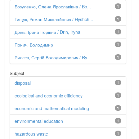
Бозуленко, Олена Ярославівна / Bo...
1
Гищук, Роман Миколайович / Hyshch...
1
Дрінь, Ірина Ігорівна / Drin, Iryna
1
Понич, Володимир
1
Рилєєв, Сергій Володимирович / Ry...
1
Subject
disposal
1
ecological and economic efficiency
1
economic and mathematical modeling
1
environmental education
1
hazardous waste
1