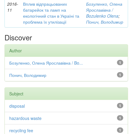
2016-
Вплив відпрацьованих
Бозуленко, Олена
11
батарейок та ламп на
Ярославівна /
екологічний стан в Україні та
Bozulenko Olena
;
проблема їх утилізації
Понич, Володимир
Discover
Author
Бозуленко, Олена Ярославівна / Bo...
1
Понич, Володимир
1
Subject
disposal
1
hazardous waste
1
recycling fee
1