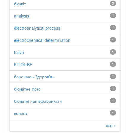
бісквіт
3
analysis
1
electroanalytical process
1
electrochemical determination
1
halva
1
KTIOL-BF
1
борошно «Здоров’я»
1
бісквітне тісто
1
бісквітні напівфабрикати
1
волога
1
next >