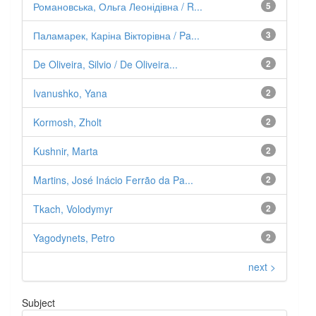
Романовська, Ольга Леонідівна / R...
5
Паламарек, Каріна Вікторівна / Pa...
3
De Oliveira, Silvio / De Oliveira...
2
Ivanushko, Yana
2
Kormosh, Zholt
2
Kushnir, Marta
2
Martins, José Inácio Ferrão da Pa...
2
Tkach, Volodymyr
2
Yagodynets, Petro
2
next >
Subject