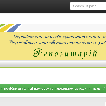
ні посібники та інші науково- та навчально- методичні праці