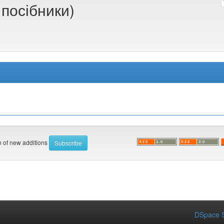
 посібники)
on of new additions
DSpace S