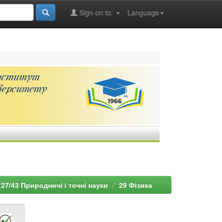
Sign on to:
Language
27/43 Природничі і точні науки
29 Фізика