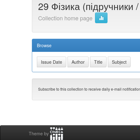
29 Фізика (підручники /
Collection home page
Browse
Subscribe to this collection to receive daily e-mail notificati
Theme by