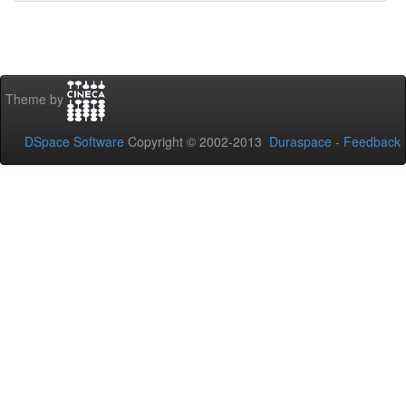
Theme by
DSpace Software
Copyright © 2002-2013
Duraspace
-
Feedback